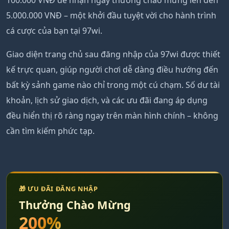
5.000.000 VNĐ – một khởi đầu tuyệt vời cho hành trình
cá cược của bạn tại 97wi.
Giao diện trang chủ sau đăng nhập của 97wi được thiết
kế trực quan, giúp người chơi dễ dàng điều hướng đến
bất kỳ sảnh game nào chỉ trong một cú chạm. Số dư tài
khoản, lịch sử giao dịch, và các ưu đãi đang áp dụng
đều hiển thị rõ ràng ngay trên màn hình chính – không
cần tìm kiếm phức tạp.
🎁 ƯU ĐÃI ĐĂNG NHẬP
Thưởng Chào Mừng
200%