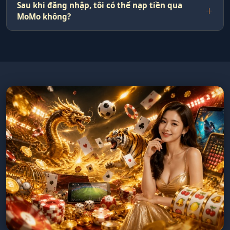
Sau khi đăng nhập, tôi có thể nạp tiền qua
MoMo không?