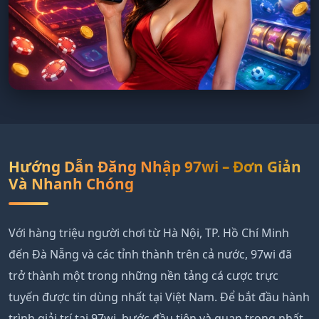
Hướng Dẫn Đăng Nhập 97wi – Đơn Giản
Và Nhanh Chóng
Với hàng triệu người chơi từ Hà Nội, TP. Hồ Chí Minh
đến Đà Nẵng và các tỉnh thành trên cả nước, 97wi đã
trở thành một trong những nền tảng cá cược trực
tuyến được tin dùng nhất tại Việt Nam. Để bắt đầu hành
trình giải trí tại 97wi, bước đầu tiên và quan trọng nhất