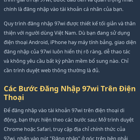
chính là đăng nhập vào tài khoản cá nhân của bạn.
Quy trình đăng nhập 97wi được thiết kế tối giản và thân
thiện với người dùng Việt Nam. Dù bạn đang sử dụng
điện thoại Android, iPhone hay máy tính bảng, giao diện
đăng nhập của 97wi luôn hiển thị rõ ràng, dễ thao tác
và không yêu cầu bất kỳ phần mềm bổ sung nào. Chỉ
cần trình duyệt web thông thường là đủ.
Các Bước Đăng Nhập 97wi Trên Điện
Thoại
Để đăng nhập vào tài khoản 97wi trên điện thoại di
động, bạn thực hiện theo các bước sau: Mở trình duyệt
Chrome hoặc Safari, truy cập địa chỉ chính thức của
97wi, nhấn vào nút "Đăng nhập" ở góc trên bên phải