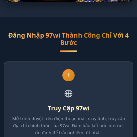
Đăng Nhập 97wi Thành Công Chỉ Với 4
Bước
1
🌐
Truy Cập 97wi
Mở trình duyệt trên điện thoại hoặc máy tính, truy cập
địa chỉ chính thức của 97wi. Đảm bảo kết nối internet
ổn định để trải nghiệm tốt nhất.