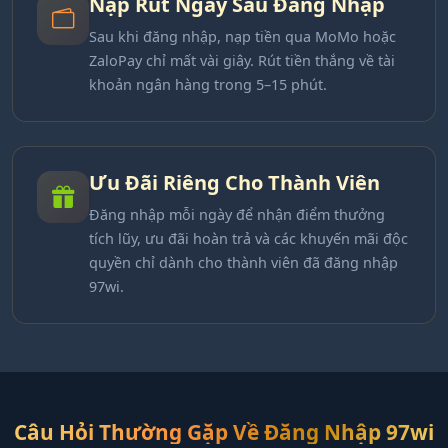
Nạp Rút Ngay Sau Đăng Nhập
Sau khi đăng nhập, nạp tiền qua MoMo hoặc
ZaloPay chỉ mất vài giây. Rút tiền thắng về tài
khoản ngân hàng trong 5–15 phút.
Ưu Đãi Riêng Cho Thành Viên
Đăng nhập mỗi ngày để nhận điểm thưởng
tích lũy, ưu đãi hoàn trả và các khuyến mãi độc
quyền chỉ dành cho thành viên đã đăng nhập
97wi.
Câu Hỏi Thường Gặp Về Đăng Nhập 97wi