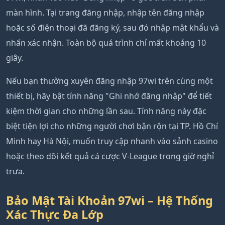
màn hình. Tại trang đăng nhập, nhập tên đăng nhập
hoặc số điện thoại đã đăng ký, sau đó nhập mật khẩu và
nhấn xác nhận. Toàn bộ quá trình chỉ mất khoảng 10
giây.
Nếu bạn thường xuyên đăng nhập 97wi trên cùng một
thiết bị, hãy bật tính năng "Ghi nhớ đăng nhập" để tiết
kiệm thời gian cho những lần sau. Tính năng này đặc
biệt tiện lợi cho những người chơi bận rộn tại TP. Hồ Chí
Minh hay Hà Nội, muốn truy cập nhanh vào sảnh casino
hoặc theo dõi kết quả cá cược V-League trong giờ nghỉ
trưa.
Bảo Mật Tài Khoản 97wi – Hệ Thống
Xác Thực Đa Lớp