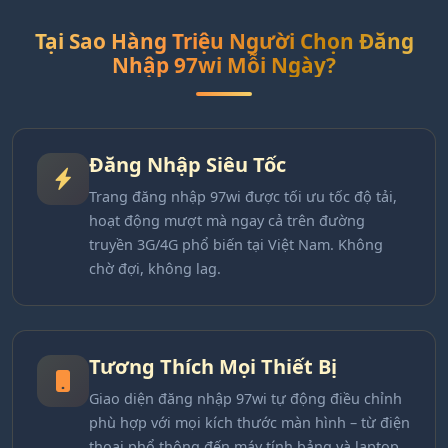
Tại Sao Hàng Triệu Người Chọn Đăng
Nhập 97wi Mỗi Ngày?
Đăng Nhập Siêu Tốc
Trang đăng nhập 97wi được tối ưu tốc độ tải,
hoạt động mượt mà ngay cả trên đường
truyền 3G/4G phổ biến tại Việt Nam. Không
chờ đợi, không lag.
Tương Thích Mọi Thiết Bị
Giao diện đăng nhập 97wi tự động điều chỉnh
phù hợp với mọi kích thước màn hình – từ điện
thoại phổ thông đến máy tính bảng và laptop.