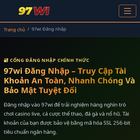
97wi Đăng nhập
Trang chủ
🔐 CỔNG ĐĂNG NHẬP CHÍNH THỨC
97wi Đăng Nhập – Truy Cập Tài
Khoản An Toàn, Nhanh Chóng Và
Bảo Mật Tuyệt Đối
Đăng nhập vào 97wi để trải nghiệm hàng nghìn trò
chơi casino live, cá cược thể thao, đá gà và nổ hũ. Tài
khoản của bạn được bảo vệ bằng mã hóa SSL 256-bit
tiêu chuẩn ngân hàng.